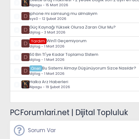
2
Alpagu
-
15 Mart 2026
iphone mi samsung mu almalıyım
D
3
sys0
-
12 Şubat 2026
Güç Kaynağı Yüksek Olursa Zararı Olur Mu?
D
4
dijilog
-
3 Mart 2026
Win11 Geçemiyorum
Yardım
D
5
dijilog
-
1 Mart 2026
50 Bin Tl'ye Kadar Toplama Si̇stem
D
6
dijilog
-
1 Mart 2026
Bu Sistemi Almayı Düşünüyorum Sizce Nasıldır?
Öneri
D
7
dijilog
-
1 Mart 2026
Halka Arz Haberleri
8
Alpagu
-
19 Şubat 2026
PCForumlari.net | Dijital Topluluk
Sorum Var