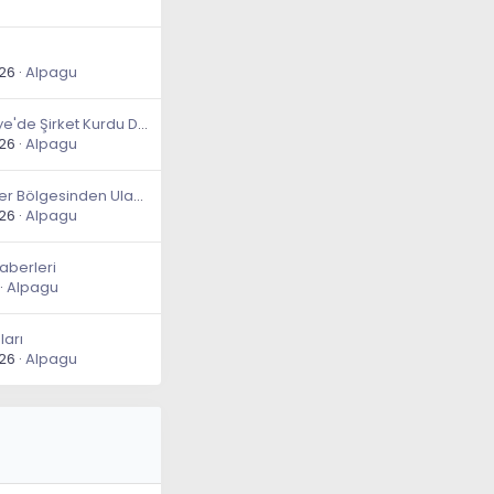
026
Alpagu
Temu Türkiye'de Şirket Kurdu Detaylar
026
Alpagu
Dünyanın Her Bölgesinden Ulaşım
026
Alpagu
aberleri
Alpagu
ları
026
Alpagu