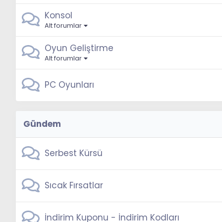
Konsol
Alt forumlar
Oyun Geliştirme
Alt forumlar
PC Oyunları
Gündem
Serbest Kürsü
Sıcak Fırsatlar
İndirim Kuponu - İndirim Kodları