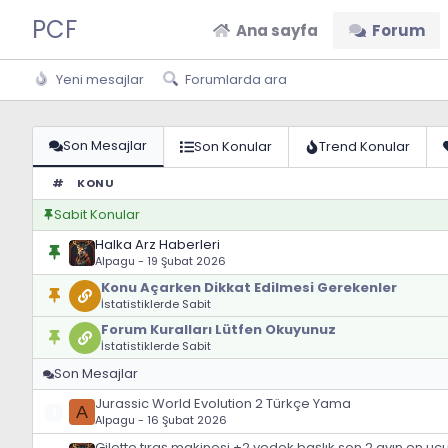
PCF
Ana sayfa
Forum
Yeni mesajlar
Forumlarda ara
Son Mesajlar
Son Konular
Trend Konular
#
KONU
Sabit Konular
Halka Arz Haberleri
Alpagu
-
19 Şubat 2026
Konu Açarken Dikkat Edilmesi Gerekenler
İstatistiklerde Sabit
Forum Kuralları Lütfen Okuyunuz
İstatistiklerde Sabit
Son Mesajlar
Jurassic World Evolution 2 Türkçe Yama
A
1
Alpagu
-
16 Şubat 2026
Gilette tıraş makinesi +2 yedek başlık son 2 ayın en ucuz