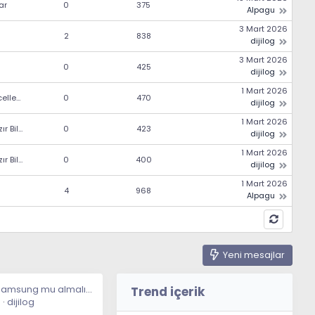
ar
0
375
Alpagu
3 Mart 2026
2
838
dijilog
3 Mart 2026
0
425
dijilog
1 Mart 2026
Yazılım Güncelleme
0
470
dijilog
1 Mart 2026
Toplama Hazır Bilgisayarlar
0
423
dijilog
1 Mart 2026
Toplama Hazır Bilgisayarlar
0
400
dijilog
1 Mart 2026
4
968
Alpagu
Yeni mesajlar
iphone mi samsung mu almalıyım
Trend içerik
6
dijilog