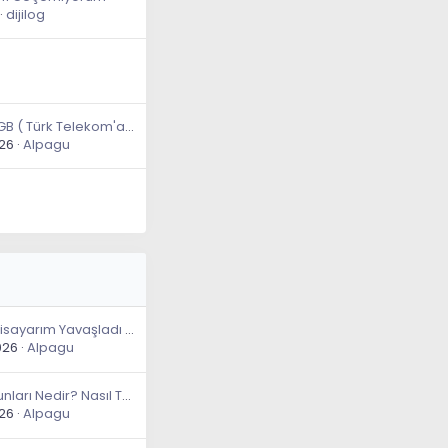
dijilog
Bedava 20GB ( Türk Telekom'a Özel )
026
Alpagu
Rehber Bilgisayarım Yavaşladı Diyenlerin Uygulaması Gereken 13 Adım!
026
Alpagu
Yazılım Sorunları Nedir? Nasıl Tespit Edilir ve Çözülür?
026
Alpagu