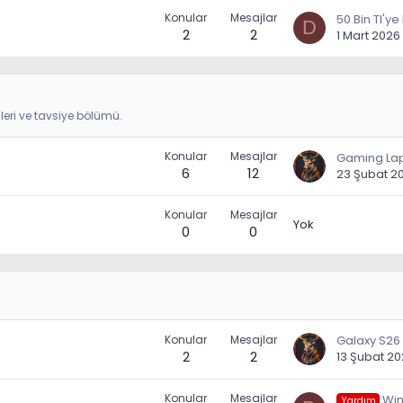
Konular
Mesajlar
D
2
2
1 Mart 2026
leri ve tavsiye bölümü.
Konular
Mesajlar
6
12
23 Şubat 2
Konular
Mesajlar
Yok
0
0
Konular
Mesajlar
2
2
13 Şubat 2
Konular
Mesajlar
Wi
Yardım