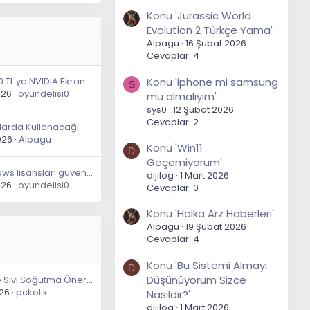
Konu 'Jurassic World
Evolution 2 Türkçe Yama'
Alpagu
16 Şubat 2026
Cevaplar: 4
Konu 'iphone mi samsung
'ye NVIDIA Ekran Kartı Tavsiyeleri
S
026
oyundelisi0
mu almalıyım'
sys0
12 Şubat 2026
Cevaplar: 2
 Kullanacağım Akıcı Maus Önerisi
026
Alpagu
Konu 'Win11
D
Geçemiyorum'
Ucuz Windows lisansları güvenli mi?
dijilog
1 Mart 2026
026
oyundelisi0
Cevaplar: 0
Konu 'Halka Arz Haberleri'
Alpagu
19 Şubat 2026
Cevaplar: 4
Konu 'Bu Sistemi Almayı
D
Düşünüyorum Sizce
9800X3D'ye Sıvı Soğutma Önerisi
026
pckolik
Nasıldır?'
dijilog
1 Mart 2026