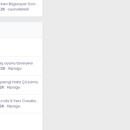
Oyun Oynarken Bilgisayar Donuyor Ve Reset Atıyor
026
oyundelisi0
ş oyunu tavsiyesi
026
Alpagu
Opengl Hata Çözümü
026
Alpagu
The Elder Scrolls 6 Yeni Creation Engine ile Geliştiriliyor
026
Alpagu