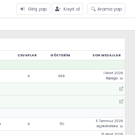
Giriş yap
Kayıt ol
Arama yap
CEVAPLAR
GÖSTERIM
SON MESAJLAR
1 Mart 2026
4
968
Alpagu
5 Temmuz 2026
a
4
751
açsköndska
15 Mart 2026