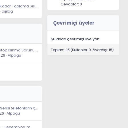
Cevaplar: 0
50 Bin Tl'ye Kadar Toplama Si̇stem
dijilog
Çevrimiçi üyeler
Şu anda çevrimiçi üye yok.
Toplam: 15 (Kullanıcı: 0, Ziyaretçi: 15)
Gaming Laptop Isınma Sorunu Çözümü
026
Alpagu
Galaxy S26 Serisi telefonların çıkış tarihi belli oldu
026
Alpagu
n11 Geçemiyorum