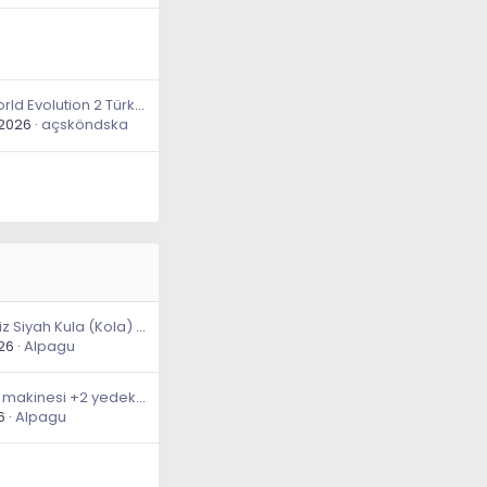
Jurassic World Evolution 2 Türkçe Yama
2026
açsköndska
En sevdiğiniz Siyah Kula (Kola) Markası?
26
Alpagu
Gilette tıraş makinesi +2 yedek başlık son 2 ayın en ucuz fiyatı
6
Alpagu