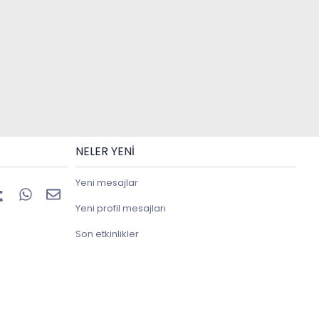
NELER YENI
Yeni mesajlar
erest
Tumblr
WhatsApp
E-posta
Yeni profil mesajları
Son etkinlikler