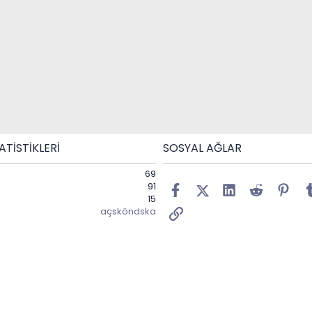
TISTIKLERI
SOSYAL AĞLAR
69
91
Facebook
X (Twitter)
LinkedIn
Reddit
Pint
15
Link
açsköndska