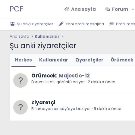
PCF
Ana sayfa
Forum
Şu anki ziyaretçiler
Yeni profil mesajları
Profil me
Ana sayfa
Kullanıcılar
Şu anki ziyaretçiler
Herkes
Kullanıcılar
Ziyaretçiler
Örümcek
Örümcek:
Majestic-12
Forum listesi görüntüleniyor
2 dakika önce
Ziyaretçi
Bilinmeyen bir sayfaya bakıyor
5 dakika önce