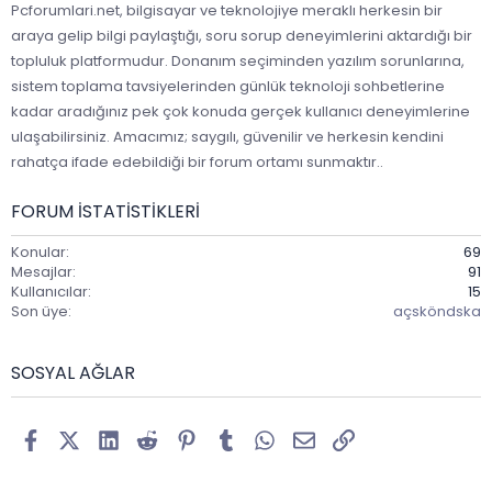
Pcforumlari.net, bilgisayar ve teknolojiye meraklı herkesin bir
araya gelip bilgi paylaştığı, soru sorup deneyimlerini aktardığı bir
topluluk platformudur. Donanım seçiminden yazılım sorunlarına,
sistem toplama tavsiyelerinden günlük teknoloji sohbetlerine
kadar aradığınız pek çok konuda gerçek kullanıcı deneyimlerine
ulaşabilirsiniz. Amacımız; saygılı, güvenilir ve herkesin kendini
rahatça ifade edebildiği bir forum ortamı sunmaktır..
FORUM ISTATISTIKLERI
Konular
69
Mesajlar
91
Kullanıcılar
15
Son üye
açsköndska
SOSYAL AĞLAR
Facebook
X (Twitter)
LinkedIn
Reddit
Pinterest
Tumblr
WhatsApp
E-posta
Link