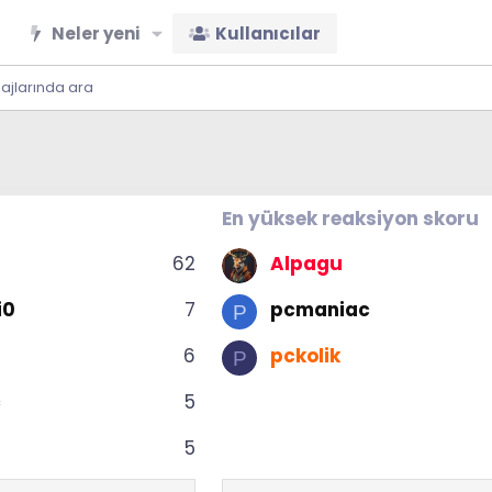
Neler yeni
Kullanıcılar
sajlarında ara
En yüksek reaksiyon skoru
62
Alpagu
i0
7
pcmaniac
P
6
pckolik
P
c
5
5