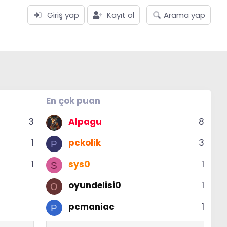
Giriş yap
Kayıt ol
Arama yap
En çok puan
3
Alpagu
8
1
pckolik
3
P
1
sys0
1
S
oyundelisi0
1
O
pcmaniac
1
P