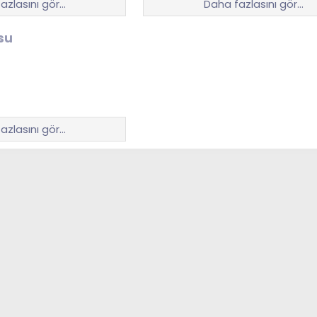
azlasını gör…
Daha fazlasını gör…
su
azlasını gör…