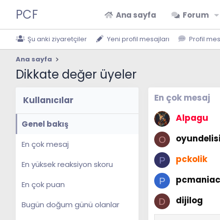
PCF
Ana sayfa
Forum
Şu anki ziyaretçiler
Yeni profil mesajları
Profil me
Ana sayfa
Dikkate değer üyeler
En çok mesaj
Kullanıcılar
Alpagu
Genel bakış
oyundelis
O
En çok mesaj
pckolik
P
En yüksek reaksiyon skoru
pcmania
P
En çok puan
dijilog
D
Bugün doğum günü olanlar