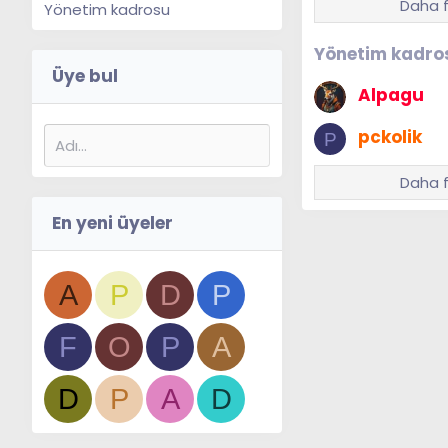
Daha f
Yönetim kadrosu
Yönetim kadro
Üye bul
Alpagu
pckolik
P
Daha f
En yeni üyeler
A
P
D
P
F
O
P
A
D
P
A
D