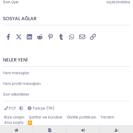
Son üye
açsköndska
SOSYAL AĞLAR
Facebook
X (Twitter)
LinkedIn
Reddit
Pinterest
Tumblr
WhatsApp
E-posta
Link
NELER YENI
Yeni mesajlar
Yeni profil mesajları
Son etkinlikler
PCF
Türkçe (TR)
Bize ulaşın
Şartlar ve kurallar
Gizlilik politikası
Yardım
Ana sayfa
R
S
S