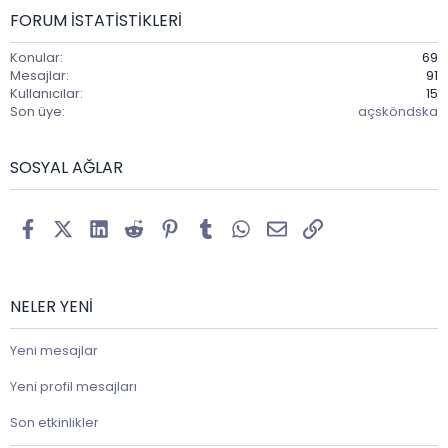
FORUM ISTATISTIKLERI
Konular
69
Mesajlar
91
Kullanıcılar
15
Son üye
açsköndska
SOSYAL AĞLAR
Facebook
X (Twitter)
LinkedIn
Reddit
Pinterest
Tumblr
WhatsApp
E-posta
Link
NELER YENI
Yeni mesajlar
Yeni profil mesajları
Son etkinlikler