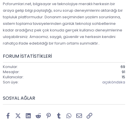
Pcforumlari.net, bilgisayar ve teknolojiye meraklı herkesin bir
araya gelip bilgi paylaştığı, soru sorup deneyimlerini aktardığı bir
topluluk platformudur. Donanım seçiminden yazılım sorunlarına,
sistem toplama tavsiyelerinden günlük teknoloji sohbetlerine
kadar aradığınız pek çok konuda gerçek kullanıcı deneyimlerine
ulaşabilirsiniz. Amacımız; saygılı, güvenilir ve herkesin kendini
rahatça ifade edebildiği bir forum ortamı sunmaktır..
FORUM ISTATISTIKLERI
Konular
69
Mesajlar
91
Kullanıcılar
15
Son üye
açsköndska
SOSYAL AĞLAR
Facebook
X (Twitter)
LinkedIn
Reddit
Pinterest
Tumblr
WhatsApp
E-posta
Link