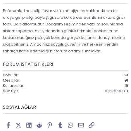
Pcforumlari.net, bilgisayar ve teknolojiye meraklı herkesin bir
araya gelip bilgi paylaştığı, soru sorup deneyimlerini aktardığı bir
topluluk platformudur. Donanım seçiminden yazılım sorunlarına,
sistem toplama tavsiyelerinden günlük teknoloji sohbetlerine
kadar aradığınız pek çok konuda gerçek kullanıcı deneyimlerine
ulaşabilirsiniz. Amacımız; saygılı, güvenilir ve herkesin kendini
rahatça ifade edebildiği bir forum ortamı sunmaktır..
FORUM ISTATISTIKLERI
Konular
69
Mesajlar
91
Kullanıcılar
15
Son üye
açsköndska
SOSYAL AĞLAR
Facebook
X (Twitter)
LinkedIn
Reddit
Pinterest
Tumblr
WhatsApp
E-posta
Link