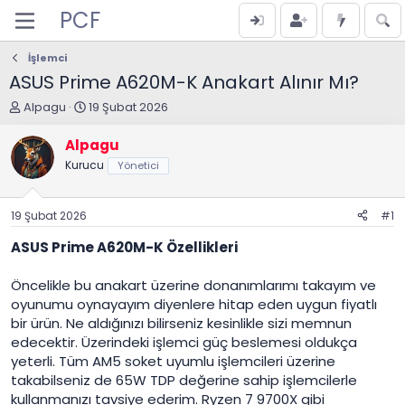
PCF
İşlemci
ASUS Prime A620M-K Anakart Alınır Mı?
K
B
Alpagu
19 Şubat 2026
o
a
n
ş
Alpagu
u
l
Kurucu
Yönetici
y
a
u
n
B
g
19 Şubat 2026
#1
a
ı
ş
ç
ASUS Prime A620M-K Özellikleri
l
t
a
a
Öncelikle bu anakart üzerine donanımlarımı takayım ve
t
r
a
i
oyunumu oynayayım diyenlere hitap eden uygun fiyatlı
n
h
bir ürün. Ne aldığınızı bilirseniz kesinlikle sizi memnun
i
edecektir. Üzerindeki işlemci güç beslemesi oldukça
yeterli. Tüm AM5 soket uyumlu işlemcileri üzerine
takabilseniz de 65W TDP değerine sahip işlemcilerle
kullanmanızı tavsiye ederim. Ryzen 7 9700X gibi