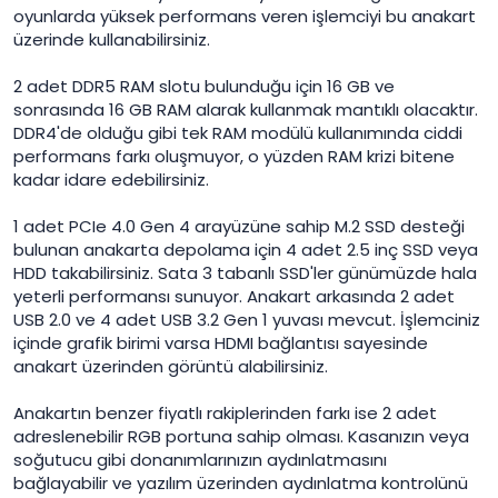
oyunlarda yüksek performans veren işlemciyi bu anakart
üzerinde kullanabilirsiniz.
2 adet DDR5 RAM slotu bulunduğu için 16 GB ve
sonrasında 16 GB RAM alarak kullanmak mantıklı olacaktır.
DDR4'de olduğu gibi tek RAM modülü kullanımında ciddi
performans farkı oluşmuyor, o yüzden RAM krizi bitene
kadar idare edebilirsiniz.
1 adet PCIe 4.0 Gen 4 arayüzüne sahip M.2 SSD desteği
bulunan anakarta depolama için 4 adet 2.5 inç SSD veya
HDD takabilirsiniz. Sata 3 tabanlı SSD'ler günümüzde hala
yeterli performansı sunuyor. Anakart arkasında 2 adet
USB 2.0 ve 4 adet USB 3.2 Gen 1 yuvası mevcut. İşlemciniz
içinde grafik birimi varsa HDMI bağlantısı sayesinde
anakart üzerinden görüntü alabilirsiniz.
Anakartın benzer fiyatlı rakiplerinden farkı ise 2 adet
adreslenebilir RGB portuna sahip olması. Kasanızın veya
soğutucu gibi donanımlarınızın aydınlatmasını
bağlayabilir ve yazılım üzerinden aydınlatma kontrolünü