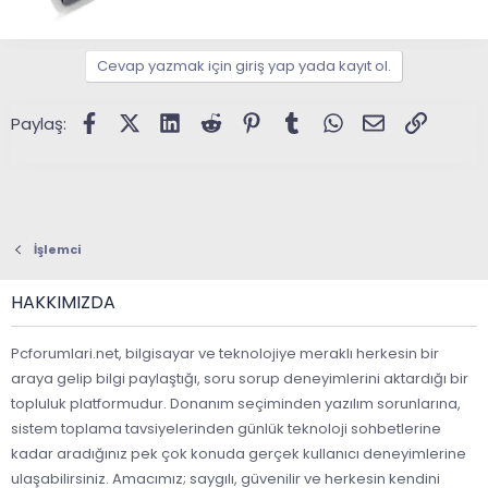
Cevap yazmak için giriş yap yada kayıt ol.
Facebook
X (Twitter)
LinkedIn
Reddit
Pinterest
Tumblr
WhatsApp
E-posta
Link
Paylaş:
İşlemci
HAKKIMIZDA
Pcforumlari.net, bilgisayar ve teknolojiye meraklı herkesin bir
araya gelip bilgi paylaştığı, soru sorup deneyimlerini aktardığı bir
topluluk platformudur. Donanım seçiminden yazılım sorunlarına,
sistem toplama tavsiyelerinden günlük teknoloji sohbetlerine
kadar aradığınız pek çok konuda gerçek kullanıcı deneyimlerine
ulaşabilirsiniz. Amacımız; saygılı, güvenilir ve herkesin kendini