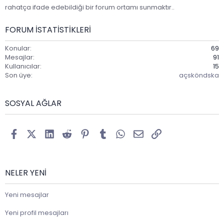
rahatça ifade edebildiği bir forum ortamı sunmaktır..
FORUM ISTATISTIKLERI
Konular
69
Mesajlar
91
Kullanıcılar
15
Son üye
açsköndska
SOSYAL AĞLAR
Facebook
X (Twitter)
LinkedIn
Reddit
Pinterest
Tumblr
WhatsApp
E-posta
Link
NELER YENI
Yeni mesajlar
Yeni profil mesajları