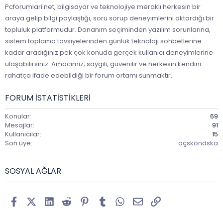
Pcforumlari.net, bilgisayar ve teknolojiye meraklı herkesin bir
araya gelip bilgi paylaştığı, soru sorup deneyimlerini aktardığı bir
topluluk platformudur. Donanım seçiminden yazılım sorunlarına,
sistem toplama tavsiyelerinden günlük teknoloji sohbetlerine
kadar aradığınız pek çok konuda gerçek kullanıcı deneyimlerine
ulaşabilirsiniz. Amacımız; saygılı, güvenilir ve herkesin kendini
rahatça ifade edebildiği bir forum ortamı sunmaktır..
FORUM ISTATISTIKLERI
Konular
69
Mesajlar
91
Kullanıcılar
15
Son üye
açsköndska
SOSYAL AĞLAR
Facebook
X (Twitter)
LinkedIn
Reddit
Pinterest
Tumblr
WhatsApp
E-posta
Link