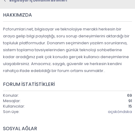
Bilgisayar İç Donanım Birimleri
HAKKIMIZDA
Pcforumlari.net, bilgisayar ve teknolojiye meraklı herkesin bir
araya gelip bilgi paylaştığı, soru sorup deneyimlerini aktardığı bir
topluluk platformudur. Donanım seçiminden yazılım sorunlarına,
sistem toplama tavsiyelerinden günlük teknoloji sohbetlerine
kadar aradığınız pek çok konuda gerçek kullanıcı deneyimlerine
ulaşabilirsiniz. Amacımız; saygılı, güvenilir ve herkesin kendini
rahatça ifade edebildiği bir forum ortamı sunmaktır..
FORUM ISTATISTIKLERI
Konular
69
Mesajlar
91
Kullanıcılar
15
Son üye
açsköndska
SOSYAL AĞLAR