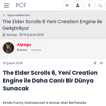
PCF
Oyun Haberleri
The Elder Scrolls 6 Yeni Creation Engine ile
Geliştiriliyor
K
B
Alpagu
19 Şubat 2026
o
a
n
ş
Alpagu
u
l
Kurucu
Yönetici
y
a
u
n
B
g
19 Şubat 2026
#1
a
ı
ş
ç
The Elder Scrolls 6, Yeni Creation
l
t
a
a
Engine ile Daha Canlı Bir Dünya
t
r
a
i
Sunacak​
n
h
i
Kinda Funny Gamescast’e konuk olan Bethesda