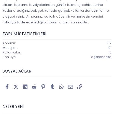
sistem toplama tavsiyelerinden günlük teknoloji sohbetlerine
kadar aradığınız pek çok konuda gerçek kullanıcı deneyimlerine
ulaşabilirsiniz. Amacımız; saygılı, güvenilir ve herkesin kendini
rahatça ifade edebildiği bir forum ortamı sunmaktır..
FORUM ISTATISTIKLERI
Konular
69
Mesajlar
91
Kullanıcılar
15
Son üye
açsköndska
SOSYAL AĞLAR
Facebook
X (Twitter)
LinkedIn
Reddit
Pinterest
Tumblr
WhatsApp
E-posta
Link
NELER YENI