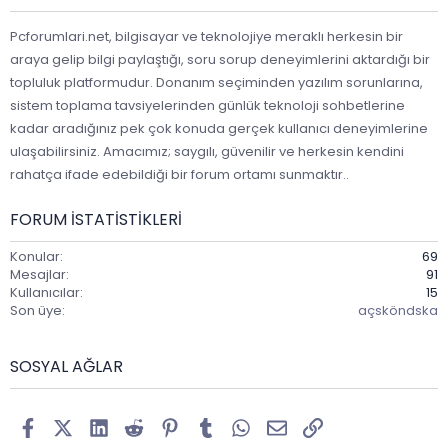
Pcforumlari.net, bilgisayar ve teknolojiye meraklı herkesin bir
araya gelip bilgi paylaştığı, soru sorup deneyimlerini aktardığı bir
topluluk platformudur. Donanım seçiminden yazılım sorunlarına,
sistem toplama tavsiyelerinden günlük teknoloji sohbetlerine
kadar aradığınız pek çok konuda gerçek kullanıcı deneyimlerine
ulaşabilirsiniz. Amacımız; saygılı, güvenilir ve herkesin kendini
rahatça ifade edebildiği bir forum ortamı sunmaktır..
FORUM ISTATISTIKLERI
Konular
69
Mesajlar
91
Kullanıcılar
15
Son üye
açsköndska
SOSYAL AĞLAR
Facebook
X (Twitter)
LinkedIn
Reddit
Pinterest
Tumblr
WhatsApp
E-posta
Link